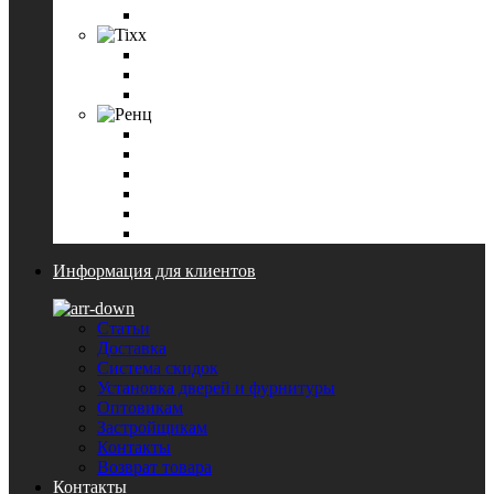
Петли дверные Paloma
Tixx
Ручки дверные Tixx
Петли дверные Tixx
Завертки и накладки на цилиндр Tixx
Ренц
Ручки дверные Ренц
Завертки и накладки на цилиндр Ренц
Петли дверные Ренц
Ригели
Цилиндровые механизмы Ренц
Смотреть все
Информация для клиентов
Статьи
Доставка
Система скидок
Установка дверей и фурнитуры
Оптовикам
Застройщикам
Контакты
Возврат товара
Контакты