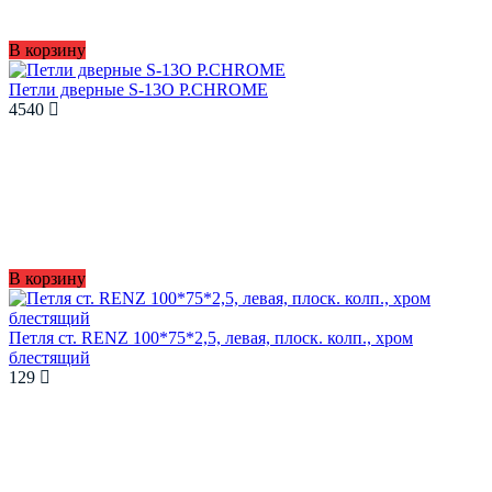
В корзину
Петли дверные S-13O P.CHROME
4540
В корзину
Петля ст. RENZ 100*75*2,5, левая, плоск. колп., хром
блестящий
129