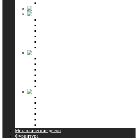
Смотреть все
Форест
ЛайнДор
Багетная серия
Калевочная серия
Погонажная серия
Укутанная серия
Color серия
Смотреть все
WanMark
Симпл
Скай
Уно
Стефани
Синди
Смотреть все
Kapelli
Classic
Connect
Universal
Ecoline
Противопожарные двери
Смотреть все
Металлические двери
Фурнитура