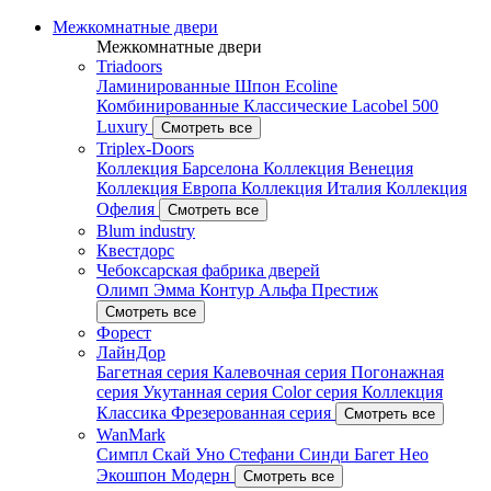
Межкомнатные двери
Межкомнатные двери
Triadoors
Ламинированные
Шпон Ecoline
Комбинированные
Классические
Lacobel
500
Luxury
Смотреть все
Triplex-Doors
Коллекция Барселона
Коллекция Венеция
Коллекция Европа
Коллекция Италия
Коллекция
Офелия
Смотреть все
Blum industry
Квестдорс
Чебоксарская фабрика дверей
Олимп
Эмма
Контур
Альфа
Престиж
Смотреть все
Форест
ЛайнДор
Багетная серия
Калевочная серия
Погонажная
серия
Укутанная серия
Color серия
Коллекция
Классика
Фрезерованная серия
Смотреть все
WanMark
Симпл
Скай
Уно
Стефани
Синди
Багет
Нео
Экошпон
Модерн
Смотреть все