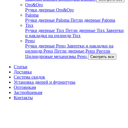
Oro&Oro
Ручки дверные Oro&Oro
Paloma
Ручки дверные Paloma
Петли дверные Paloma
Tixx
Ручки дверные Tixx
Петли дверные Tixx
Завертки
и накладки на цилиндр Tixx
Ренц
Ручки дверные Ренц
Завертки и накладки на
цилиндр Ренц
Петли дверные Ренц
Ригели
Цилиндровые механизмы Ренц
Смотреть все
Статьи
Доставка
Система скидок
Установка дверей и фурнитуры
Оптовикам
Застройщикам
Контакты