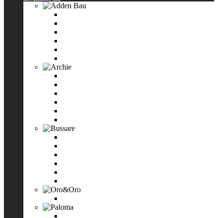
Adden Bau
Накладки на ключевой цилиндр
Дверные ручки
Завёртки WC
Защёлки
Ограничители
Смотреть все
Archie
Ручки дверные Archie
Завертки
Накладки на евроцилиндр
Петли дверные Archie
Система для раздвижных дверей
Смотреть все
Bussare
Ручки дверные на круглой накладке
Завертки сантехнические
Накладки круглые под евроцилиндр
Ручки-защёлки
Универсальные петли
Смотреть все
Oro&Oro
Ручки дверные Oro&Oro
Paloma
Ручки дверные Paloma