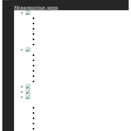
Межкомнатные двери
Triadoors
Ламинированные
Шпон Ecoline
Комбинированные
Классические
Lacobel
Смотреть все
Triplex-Doors
Коллекция Барселона
Коллекция Венеция
Коллекция Европа
Коллекция Италия
Коллекция Офелия
Смотреть все
Blum industry
Квестдорс
Чебоксарская
фабрика дверей
Олимп
Эмма
Контур
Альфа
Престиж