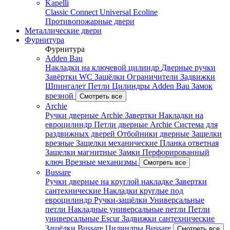
Kapelli
Classic
Connect
Universal
Ecoline
Противопожарные двери
Металлические двери
Фурнитура
Фурнитура
Adden Bau
Накладки на ключевой цилиндр
Дверные ручки
Завёртки WC
Защёлки
Ограничители
Задвижки
Шпингалет
Петли
Цилиндры Adden Bau
Замок
врезной
Смотреть все
Archie
Ручки дверные Archie
Завертки
Накладки на
евроцилиндр
Петли дверные Archie
Система для
раздвижных дверей
Отбойники дверные
Защелки
врезные
Защелки механические
Планка ответная
Защелки магнитные
Замки
Перфорированный
ключ
Врезные механизмы
Смотреть все
Bussare
Ручки дверные на круглой накладке
Завертки
сантехнические
Накладки круглые под
евроцилиндр
Ручки-защёлки
Универсальные
петли
Накладные универсальные петли
Петли
универсальные Escur
Задвижки сантехнические
Защёлки Bussare
Цилиндры Bussare
Смотреть все