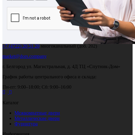
Вы
точно н
робот?
+7 (909) 203 93 82
выездной менеджер
+7 (4722) 20 51 20
многоканальный (доб. 202)
market@dors.company
г. Белгород ул. Магистральная, д. 4Д ТЦ «Спутник-Дом»
График работы центрального офиса и склада:
Пн-пт:
9:00–18:00
; Сб:
9:00–16:00
Каталог
Межкомнатные двери
Металлические двери
Фурнитура
Информация