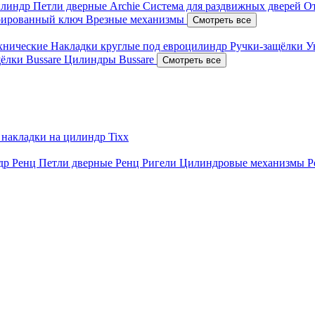
илиндр
Петли дверные Archie
Система для раздвижных дверей
О
рированный ключ
Врезные механизмы
Смотреть все
ехнические
Накладки круглые под евроцилиндр
Ручки-защёлки
У
ёлки Bussare
Цилиндры Bussare
Смотреть все
 накладки на цилиндр Tixx
ндр Ренц
Петли дверные Ренц
Ригели
Цилиндровые механизмы 