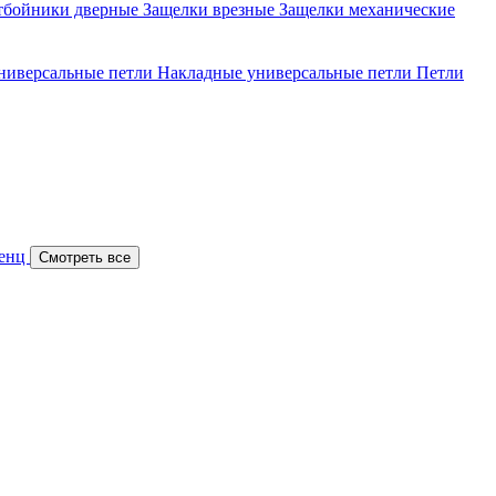
тбойники дверные
Защелки врезные
Защелки механические
ниверсальные петли
Накладные универсальные петли
Петли
Ренц
Смотреть все