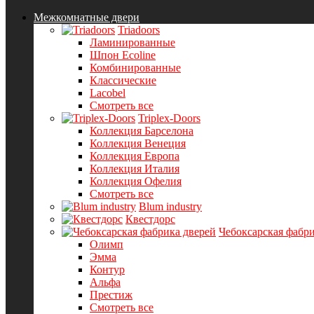
Межкомнатные двери
Triadoors
Ламинированные
Шпон Ecoline
Комбинированные
Классические
Lacobel
Смотреть все
Triplex-Doors
Коллекция Барселона
Коллекция Венеция
Коллекция Европа
Коллекция Италия
Коллекция Офелия
Смотреть все
Blum industry
Квестдорс
Чебоксарская фабри
Олимп
Эмма
Контур
Альфа
Престиж
Смотреть все