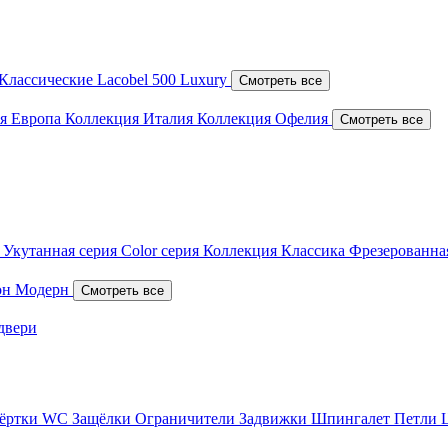
Классические
Lacobel
500 Luxury
Смотреть все
я Европа
Коллекция Италия
Коллекция Офелия
Смотреть все
я
Укутанная серия
Color серия
Коллекция Классика
Фрезерованна
он
Модерн
Смотреть все
двери
вёртки WC
Защёлки
Ограничители
Задвижки
Шпингалет
Петли