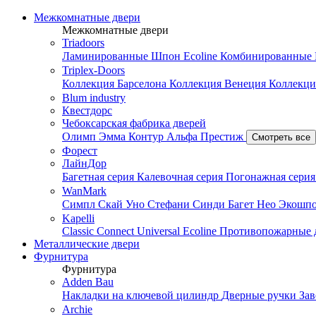
Межкомнатные двери
Межкомнатные двери
Triadoors
Ламинированные
Шпон Ecoline
Комбинированные
Triplex-Doors
Коллекция Барселона
Коллекция Венеция
Коллекци
Blum industry
Квестдорс
Чебоксарская фабрика дверей
Олимп
Эмма
Контур
Альфа
Престиж
Смотреть все
Форест
ЛайнДор
Багетная серия
Калевочная серия
Погонажная сери
WanMark
Симпл
Скай
Уно
Стефани
Синди
Багет
Нео
Экошп
Kapelli
Classic
Connect
Universal
Ecoline
Противопожарные 
Металлические двери
Фурнитура
Фурнитура
Adden Bau
Накладки на ключевой цилиндр
Дверные ручки
За
Archie