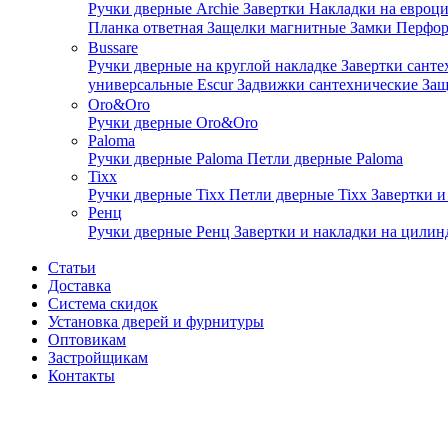
Ручки дверные Archie
Завертки
Накладки на евроц
Планка ответная
Защелки магнитные
Замки
Перфо
Bussare
Ручки дверные на круглой накладке
Завертки сант
универсальные Escur
Задвижки сантехнические
Защ
Oro&Oro
Ручки дверные Oro&Oro
Paloma
Ручки дверные Paloma
Петли дверные Paloma
Tixx
Ручки дверные Tixx
Петли дверные Tixx
Завертки и
Ренц
Ручки дверные Ренц
Завертки и накладки на цили
Статьи
Доставка
Система скидок
Установка дверей и фурнитуры
Оптовикам
Застройщикам
Контакты