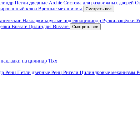
илиндр
Петли дверные Archie
Система для раздвижных дверей
О
рированный ключ
Врезные механизмы
Смотреть все
ехнические
Накладки круглые под евроцилиндр
Ручки-защёлки
У
ёлки Bussare
Цилиндры Bussare
Смотреть все
 накладки на цилиндр Tixx
ндр Ренц
Петли дверные Ренц
Ригели
Цилиндровые механизмы 