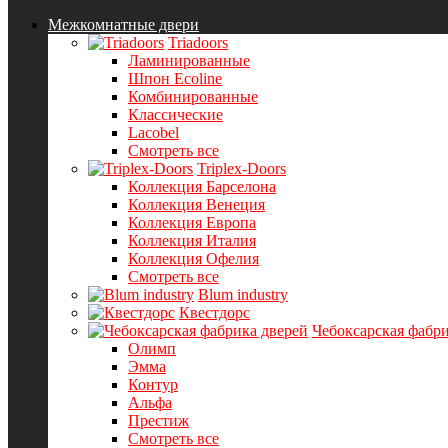
Межкомнатные двери
Triadoors
Ламинированные
Шпон Ecoline
Комбинированные
Классические
Lacobel
Смотреть все
Triplex-Doors
Коллекция Барселона
Коллекция Венеция
Коллекция Европа
Коллекция Италия
Коллекция Офелия
Смотреть все
Blum industry
Квестдорс
Чебоксарская фабри
Олимп
Эмма
Контур
Альфа
Престиж
Смотреть все