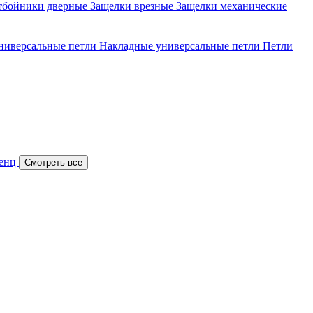
тбойники дверные
Защелки врезные
Защелки механические
ниверсальные петли
Накладные универсальные петли
Петли
Ренц
Смотреть все