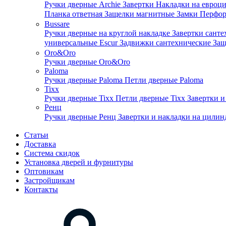
Ручки дверные Archie
Завертки
Накладки на евроц
Планка ответная
Защелки магнитные
Замки
Перфо
Bussare
Ручки дверные на круглой накладке
Завертки сант
универсальные Escur
Задвижки сантехнические
Защ
Oro&Oro
Ручки дверные Oro&Oro
Paloma
Ручки дверные Paloma
Петли дверные Paloma
Tixx
Ручки дверные Tixx
Петли дверные Tixx
Завертки и
Ренц
Ручки дверные Ренц
Завертки и накладки на цили
Статьи
Доставка
Система скидок
Установка дверей и фурнитуры
Оптовикам
Застройщикам
Контакты