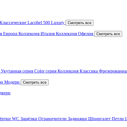
Классические
Lacobel
500 Luxury
Смотреть все
я Европа
Коллекция Италия
Коллекция Офелия
Смотреть все
я
Укутанная серия
Color серия
Коллекция Классика
Фрезерованна
он
Модерн
Смотреть все
двери
вёртки WC
Защёлки
Ограничители
Задвижки
Шпингалет
Петли