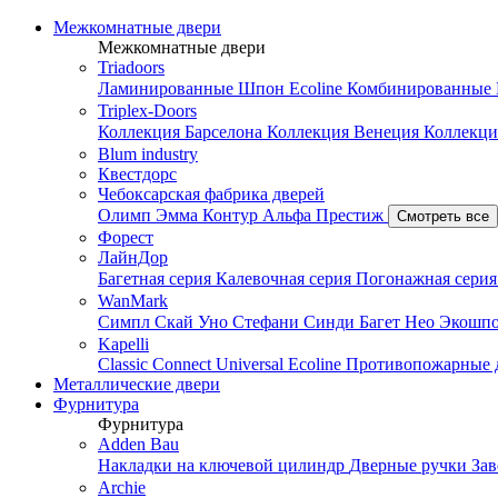
Межкомнатные двери
Межкомнатные двери
Triadoors
Ламинированные
Шпон Ecoline
Комбинированные
Triplex-Doors
Коллекция Барселона
Коллекция Венеция
Коллекци
Blum industry
Квестдорс
Чебоксарская фабрика дверей
Олимп
Эмма
Контур
Альфа
Престиж
Смотреть все
Форест
ЛайнДор
Багетная серия
Калевочная серия
Погонажная сери
WanMark
Симпл
Скай
Уно
Стефани
Синди
Багет
Нео
Экошп
Kapelli
Classic
Connect
Universal
Ecoline
Противопожарные 
Металлические двери
Фурнитура
Фурнитура
Adden Bau
Накладки на ключевой цилиндр
Дверные ручки
За
Archie