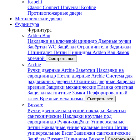
Kapelli
Classic
Connect
Universal
Ecoline
Противопожарные двери
Металлические двери
Фурнитура
Фурнитура
Adden Bau
Накладки на ключевой цилиндр
Дверные ручки
Завёртки WC
Защёлки
Ограничители
Задвижки
Шпингалет
Петли
Цилиндры Adden Bau
Замок
врезной
Смотреть все
Archie
Ручки дверные Archie
Завертки
Накладки на
евроцилиндр
Петли дверные Archie
Система для
раздвижных дверей
Отбойники дверные
Защелки
врезные
Защелки механические
Планка ответная
Защелки магнитные
Замки
Перфорированный
ключ
Врезные механизмы
Смотреть все
Bussare
Ручки дверные на круглой накладке
Завертки
сантехнические
Накладки круглые под
евроцилиндр
Ручки-защёлки
Универсальные
петли
Накладные универсальные петли
Петли
универсальные Escur
Задвижки сантехнические
Защёлки Bussare
Цилиндры Bussare
Смотреть все