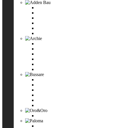
Adden Bau
Накладки на ключевой цилиндр
Дверные ручки
Завёртки WC
Защёлки
Ограничители
Смотреть все
Archie
Ручки дверные Archie
Завертки
Накладки на евроцилиндр
Петли дверные Archie
Система для раздвижных дверей
Смотреть все
Bussare
Ручки дверные на круглой накладке
Завертки сантехнические
Накладки круглые под евроцилиндр
Ручки-защёлки
Универсальные петли
Смотреть все
Oro&Oro
Ручки дверные Oro&Oro
Paloma
Ручки дверные Paloma