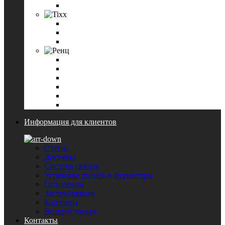
Петли дверные Paloma
Tixx
Ручки дверные Tixx
Петли дверные Tixx
Завертки и накладки на цилиндр Tixx
Ренц
Ручки дверные Ренц
Завертки и накладки на цилиндр Ренц
Петли дверные Ренц
Ригели
Цилиндровые механизмы Ренц
Смотреть все
Информация для клиентов
Статьи
Доставка
Система скидок
Установка дверей и фурнитуры
Оптовикам
Застройщикам
Контакты
Возврат товара
Контакты