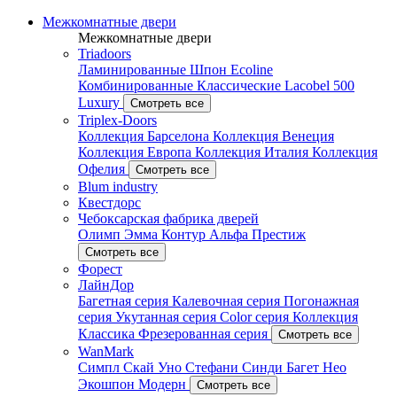
Межкомнатные двери
Межкомнатные двери
Triadoors
Ламинированные
Шпон Ecoline
Комбинированные
Классические
Lacobel
500
Luxury
Смотреть все
Triplex-Doors
Коллекция Барселона
Коллекция Венеция
Коллекция Европа
Коллекция Италия
Коллекция
Офелия
Смотреть все
Blum industry
Квестдорс
Чебоксарская фабрика дверей
Олимп
Эмма
Контур
Альфа
Престиж
Смотреть все
Форест
ЛайнДор
Багетная серия
Калевочная серия
Погонажная
серия
Укутанная серия
Color серия
Коллекция
Классика
Фрезерованная серия
Смотреть все
WanMark
Симпл
Скай
Уно
Стефани
Синди
Багет
Нео
Экошпон
Модерн
Смотреть все