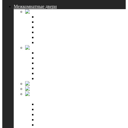
Межкомнатные двери
Triadoors
Ламинированные
Шпон Ecoline
Комбинированные
Классические
Lacobel
Смотреть все
Triplex-Doors
Коллекция Барселона
Коллекция Венеция
Коллекция Европа
Коллекция Италия
Коллекция Офелия
Смотреть все
Blum industry
Квестдорс
Чебоксарская
фабрика дверей
Олимп
Эмма
Контур
Альфа
Престиж