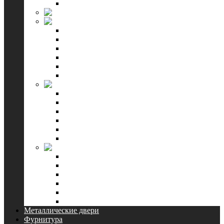
Смотреть все
Форест
ЛайнДор
Багетная серия
Калевочная серия
Погонажная серия
Укутанная серия
Color серия
Смотреть все
WanMark
Симпл
Скай
Уно
Стефани
Синди
Смотреть все
Kapelli
Classic
Connect
Universal
Ecoline
Противопожарные двери
Смотреть все
Металлические двери
Фурнитура