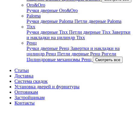
Oro&Oro
Ручки дверные Oro&Oro
Paloma
Ручки дверные Paloma
Петли дверные Paloma
Tixx
Ручки дверные Tixx
Петли дверные Tixx
Завертки
и накладки на цилиндр Tixx
Ренц
Ручки дверные Ренц
Завертки и накладки на
цилиндр Ренц
Петли дверные Ренц
Ригели
Цилиндровые механизмы Ренц
Смотреть все
Статьи
Доставка
Система скидок
Установка дверей и фурнитуры
Оптовикам
Застройщикам
Контакты