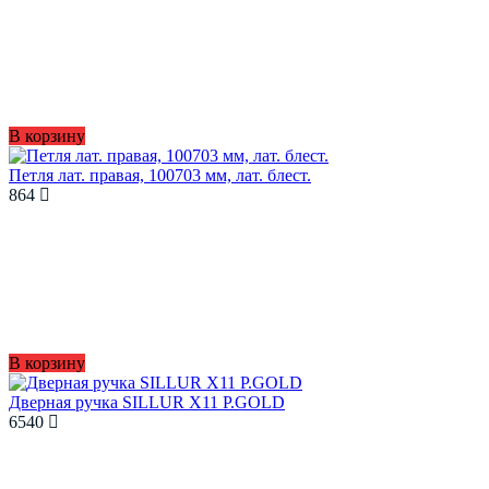
В корзину
Петля лат. правая, 100703 мм, лат. блест.
864
В корзину
Дверная ручка SILLUR X11 P.GOLD
6540