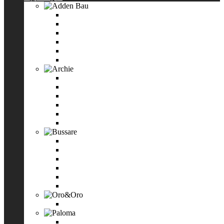
Adden Bau
Накладки на ключевой цилиндр
Дверные ручки
Завёртки WC
Защёлки
Ограничители
Смотреть все
Archie
Ручки дверные Archie
Завертки
Накладки на евроцилиндр
Петли дверные Archie
Система для раздвижных дверей
Смотреть все
Bussare
Ручки дверные на круглой накладке
Завертки сантехнические
Накладки круглые под евроцилиндр
Ручки-защёлки
Универсальные петли
Смотреть все
Oro&Oro
Ручки дверные Oro&Oro
Paloma
Ручки дверные Paloma