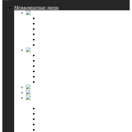
Межкомнатные двери
Triadoors
Ламинированные
Шпон Ecoline
Комбинированные
Классические
Lacobel
Смотреть все
Triplex-Doors
Коллекция Барселона
Коллекция Венеция
Коллекция Европа
Коллекция Италия
Коллекция Офелия
Смотреть все
Blum industry
Квестдорс
Чебоксарская
фабрика дверей
Олимп
Эмма
Контур
Альфа
Престиж