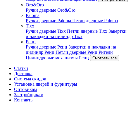
Oro&Oro
Ручки дверные Oro&Oro
Paloma
Ручки дверные Paloma
Петли дверные Paloma
Tixx
Ручки дверные Tixx
Петли дверные Tixx
Завертки
и накладки на цилиндр Tixx
Ренц
Ручки дверные Ренц
Завертки и накладки на
цилиндр Ренц
Петли дверные Ренц
Ригели
Цилиндровые механизмы Ренц
Смотреть все
Статьи
Доставка
Система скидок
Установка дверей и фурнитуры
Оптовикам
Застройщикам
Контакты