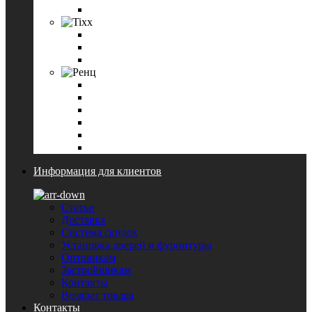
Петли дверные Paloma
Tixx
Ручки дверные Tixx
Петли дверные Tixx
Завертки и накладки на цилиндр Tixx
Ренц
Ручки дверные Ренц
Завертки и накладки на цилиндр Ренц
Петли дверные Ренц
Ригели
Цилиндровые механизмы Ренц
Смотреть все
Информация для клиентов
Статьи
Доставка
Система скидок
Установка дверей и фурнитуры
Оптовикам
Застройщикам
Контакты
Возврат товара
Контакты