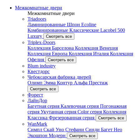
Межкомнатные двери
Межкомнатные двери
Triadoors
Ламинированные
Шпон Ecoline
Комбинированные
Классические
Lacobel
500
Luxury
Смотреть все
Triplex-Doors
Коллекция Барселона
Коллекция Венеция
Коллекция Европа
Коллекция Италия
Коллекция
Офелия
Смотреть все
Blum industry
Квестдорс
Чебоксарская фабрика дверей
Олимп
Эмма
Контур
Альфа
Престиж
Смотреть все
Форест
ЛайнДор
Багетная серия
Калевочная серия
Погонажная
серия
Укутанная серия
Color серия
Коллекция
Классика
Фрезерованная серия
Смотреть все
WanMark
Симпл
Скай
Уно
Стефани
Синди
Багет
Нео
Экошпон
Модерн
Смотреть все