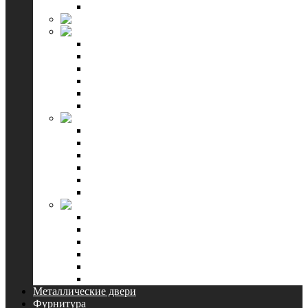
Смотреть все
Форест
ЛайнДор
Багетная серия
Калевочная серия
Погонажная серия
Укутанная серия
Color серия
Смотреть все
WanMark
Симпл
Скай
Уно
Стефани
Синди
Смотреть все
Kapelli
Classic
Connect
Universal
Ecoline
Противопожарные двери
Смотреть все
Металлические двери
Фурнитура