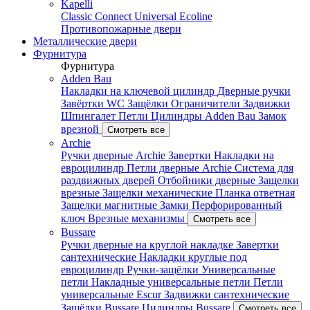
Kapelli
Classic
Connect
Universal
Ecoline
Противопожарные двери
Металлические двери
Фурнитура
Фурнитура
Adden Bau
Накладки на ключевой цилиндр
Дверные ручки
Завёртки WC
Защёлки
Ограничители
Задвижки
Шпингалет
Петли
Цилиндры Adden Bau
Замок
врезной
Смотреть все
Archie
Ручки дверные Archie
Завертки
Накладки на
евроцилиндр
Петли дверные Archie
Система для
раздвижных дверей
Отбойники дверные
Защелки
врезные
Защелки механические
Планка ответная
Защелки магнитные
Замки
Перфорированный
ключ
Врезные механизмы
Смотреть все
Bussare
Ручки дверные на круглой накладке
Завертки
сантехнические
Накладки круглые под
евроцилиндр
Ручки-защёлки
Универсальные
петли
Накладные универсальные петли
Петли
универсальные Escur
Задвижки сантехнические
Защёлки Bussare
Цилиндры Bussare
Смотреть все