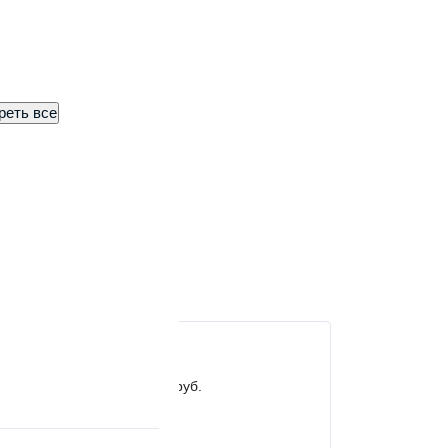
евле?
реть все
Сравнить
д
 Белгороду стоимость 400 руб.
ласти согласно
прайса