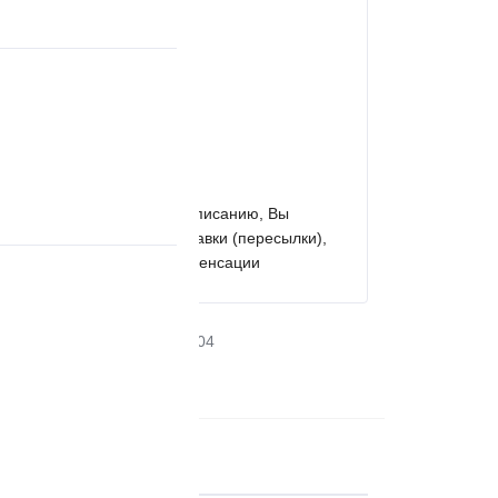
у бесплатно.
о
прайса доставки
ка
: согласно
прайс листа
и товар не соответствует описанию, Вы
р, оплатив стоимость доставки (пересылки),
 себе и договориться о компенсации
(4722) 20 51 20
доб. 102, 104