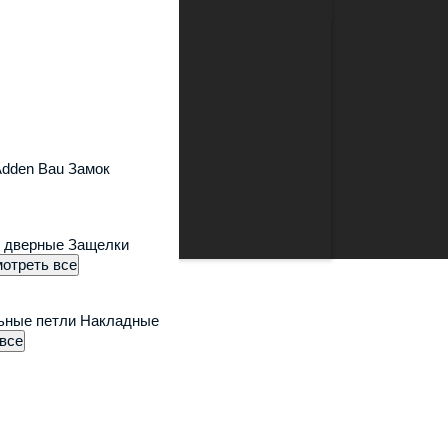
нтов
Контакты
Adden Bau
Замок
и дверные
Защелки
отреть все
ьные петли
Накладные
все