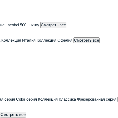
тник-Дом»
кие
Lacobel
500 Luxury
Смотреть все
а
Коллекция Италия
Коллекция Офелия
Смотреть все
ж (салон "Двери Регионов")
, дом 100 (ТЦ Можайский Двор, 2й этаж, отдел В29-1, салон "МегаД
9) 203 93 82
+7 (4722) 20 51 20
Пн-пт:
9:00–
ая серия
Color серия
Коллекция Классика
Фрезерованная серия
ой менеджер
многоканальный (доб. 202)
центральный
Смотреть все