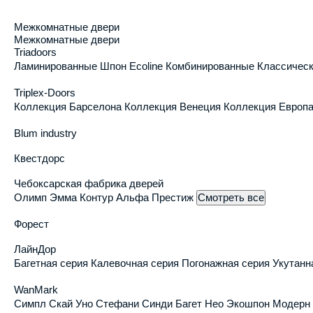
г. Белгород
, ул. Магистральная, д. 4Д ТЦ «Спу
Межкомнатные двери
Межкомнатные двери
Выберите ближайший к вам адрес
Triadoors
г. Белгород
Ламинированные
Шпон Ecoline
Комбинированные
Классичес
ул. Магистральная, д. 4Д ТЦ «Спутник-Дом»
ул. Апанасенко, 97
Triplex-Doors
ул. Королева, д. 2Г
Коллекция Барселона
Коллекция Венеция
Коллекция Европ
ул. Ворошилова, 2а
п. Дубовое
Blum industry
мкр. Пригородный, ул. Благодатная, д.80
г. Москва
Квестдорс
ул. Кировоградская, дом 15, ТЦ Гранд Юг, 0 эта
Московская область, Одинцовский район
Чебоксарская фабрика дверей
рабочий посёлок Новоивановское, ул. Западная
Олимп
Эмма
Контур
Альфа
Престиж
Смотреть все
г. Воронеж
улица Донбасская 28 (салон "Двери Юкка")
Форест
ЛайнДор
Магазин межкомнатных и
+7 (90
Багетная серия
Калевочная серия
Погонажная серия
Укутанн
входных дверей
выездн
WanMark
Симпл
Скай
Уно
Стефани
Синди
Багет
Нео
Экошпон
Модерн