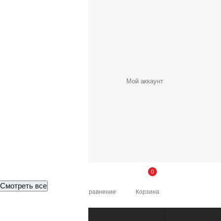
Мой аккаунт
орс")
0
18:00
; Сб:
9:00–16:00
Смотреть все
 офис и склад
Сравнение
Корзина