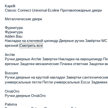
Межкомнатные двери
Металличе
Kapelli
Classic
Connect
Universal
Ecoline
Противопожарные двери
Металлические двери
Фурнитура
Фурнитура
Adden Bau
Накладки на ключевой цилиндр
Дверные ручки
Завёртки W
врезной
Смотреть все
Archie
Ручки дверные Archie
Завертки
Накладки на евроцилиндр
Пе
врезные
Защелки механические
Планка ответная
Защелки м
Bussare
Ручки дверные на круглой накладке
Завертки сантехнически
Главная
Производитель
КВЕСТДОРС
М
универсальные петли
Петли универсальные Escur
Задвижки
Oro&Oro
Межкомнатная щит
Ручки дверные Oro&Oro
Paloma