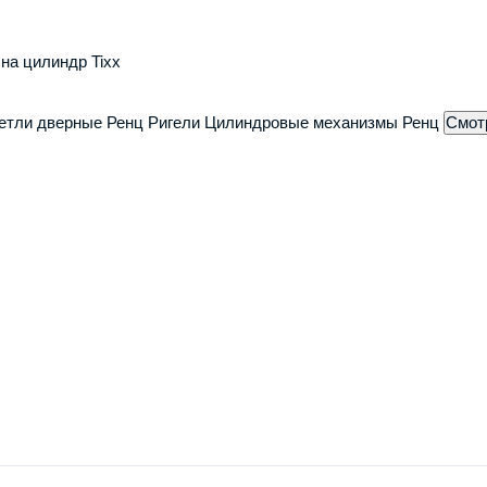
0
0 отзывов
 на цилиндр Tixx
11855
Нашли деш
етли дверные Ренц
Ригели
Цилиндровые механизмы Ренц
Смот
Добавить в корзину
Производитель:
КВЕСТДОРС
Наличие:
Есть в наличии
Модель:
QMA9
Гарантия производителя:
1 го
Доставка
Доставка: По городу
По Белгородской об