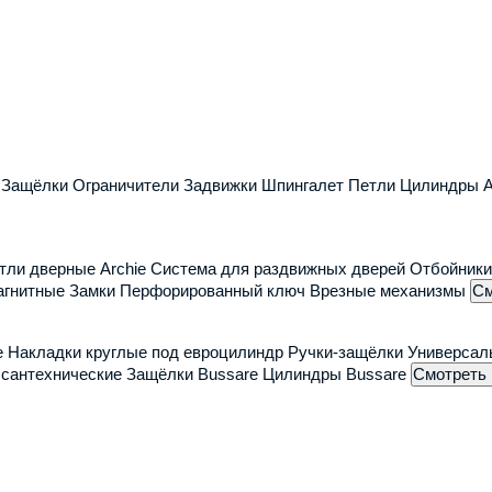
ские двери
Фурнитура
Информация для клие
Статьи
Доставка
Система скидок
C
Защёлки
Ограничители
Задвижки
Шпингалет
Петли
Цилиндры 
Установка дверей и фурнитуры
Оптовикам
Застройщикам
Контакты
тли дверные Archie
Система для раздвижных дверей
Отбойник
Возврат товара
агнитные
Замки
Перфорированный ключ
Врезные механизмы
См
е
Накладки круглые под евроцилиндр
Ручки-защёлки
Универсал
ежкомнатная щитовая дверь QMA 9
 сантехнические
Защёлки Bussare
Цилиндры Bussare
Смотреть 
овая дверь QMA 9