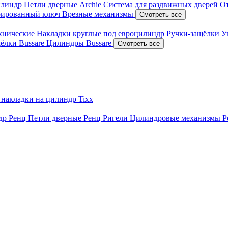
илиндр
Петли дверные Archie
Система для раздвижных дверей
О
рированный ключ
Врезные механизмы
Смотреть все
ехнические
Накладки круглые под евроцилиндр
Ручки-защёлки
У
ёлки Bussare
Цилиндры Bussare
Смотреть все
 накладки на цилиндр Tixx
ндр Ренц
Петли дверные Ренц
Ригели
Цилиндровые механизмы 