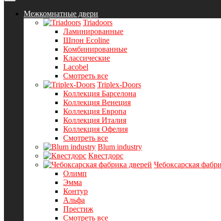
Межкомнатные двери
Triadoors
Ламинированные
Шпон Ecoline
Комбинированные
Классические
Lacobel
Смотреть все
Triplex-Doors
Коллекция Барселона
Коллекция Венеция
Коллекция Европа
Коллекция Италия
Коллекция Офелия
Смотреть все
Blum industry
Квестдорс
Чебоксарская фабри
Олимп
Эмма
Контур
Альфа
Престиж
Смотреть все