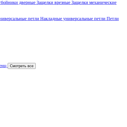
тбойники дверные
Защелки врезные
Защелки механические
ниверсальные петли
Накладные универсальные петли
Петли
Ренц
Смотреть все