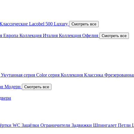
Классические
Lacobel
500 Luxury
Смотреть все
я Европа
Коллекция Италия
Коллекция Офелия
Смотреть все
я
Укутанная серия
Color серия
Коллекция Классика
Фрезерованна
он
Модерн
Смотреть все
двери
вёртки WC
Защёлки
Ограничители
Задвижки
Шпингалет
Петли