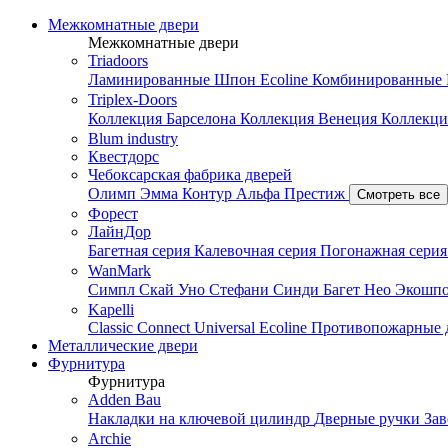
Межкомнатные двери
Межкомнатные двери
Triadoors
Ламинированные
Шпон Ecoline
Комбинированные
Triplex-Doors
Коллекция Барселона
Коллекция Венеция
Коллекци
Blum industry
Квестдорс
Чебоксарская фабрика дверей
Олимп
Эмма
Контур
Альфа
Престиж
Смотреть все
Форест
ЛайнДор
Багетная серия
Калевочная серия
Погонажная сери
WanMark
Симпл
Скай
Уно
Стефани
Синди
Багет
Нео
Экошп
Kapelli
Classic
Connect
Universal
Ecoline
Противопожарные 
Металлические двери
Фурнитура
Фурнитура
Adden Bau
Накладки на ключевой цилиндр
Дверные ручки
За
Archie