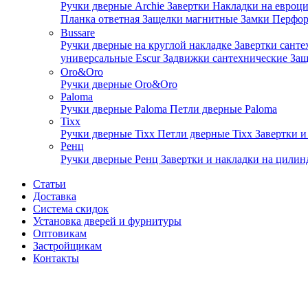
Ручки дверные Archie
Завертки
Накладки на евроц
Планка ответная
Защелки магнитные
Замки
Перфо
Bussare
Ручки дверные на круглой накладке
Завертки сант
универсальные Escur
Задвижки сантехнические
Защ
Oro&Oro
Ручки дверные Oro&Oro
Paloma
Ручки дверные Paloma
Петли дверные Paloma
Tixx
Ручки дверные Tixx
Петли дверные Tixx
Завертки и
Ренц
Ручки дверные Ренц
Завертки и накладки на цили
Статьи
Доставка
Система скидок
Установка дверей и фурнитуры
Оптовикам
Застройщикам
Контакты