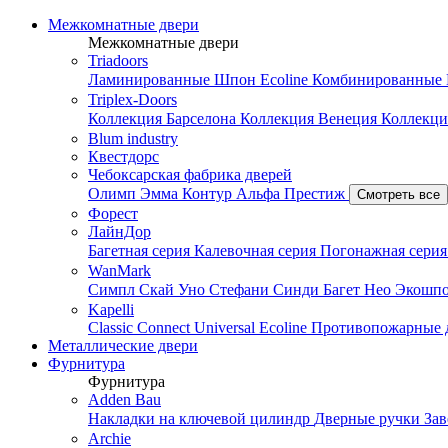
Межкомнатные двери
Межкомнатные двери
Triadoors
Ламинированные
Шпон Ecoline
Комбинированные
Triplex-Doors
Коллекция Барселона
Коллекция Венеция
Коллекци
Blum industry
Квестдорс
Чебоксарская фабрика дверей
Олимп
Эмма
Контур
Альфа
Престиж
Смотреть все
Форест
ЛайнДор
Багетная серия
Калевочная серия
Погонажная сери
WanMark
Симпл
Скай
Уно
Стефани
Синди
Багет
Нео
Экошп
Kapelli
Classic
Connect
Universal
Ecoline
Противопожарные 
Металлические двери
Фурнитура
Фурнитура
Adden Bau
Накладки на ключевой цилиндр
Дверные ручки
За
Archie