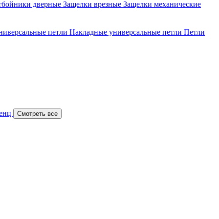
тбойники дверные
Защелки врезные
Защелки механические
ниверсальные петли
Накладные универсальные петли
Петли
Ренц
Смотреть все