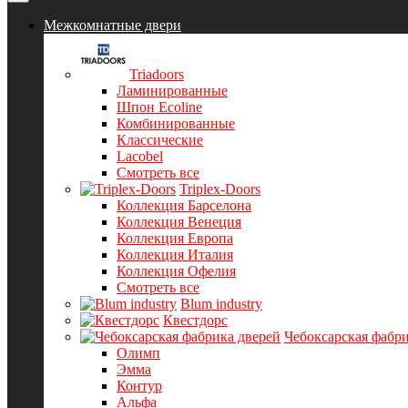
Межкомнатные двери
Triadoors
Ламинированные
Шпон Ecoline
Комбинированные
Классические
Lacobel
Смотреть все
Triplex-Doors
Коллекция Барселона
Коллекция Венеция
Коллекция Европа
Коллекция Италия
Коллекция Офелия
Смотреть все
Blum industry
Квестдорс
Чебоксарская фабри
Олимп
Эмма
Контур
Альфа