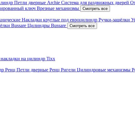
илиндр
Петли дверные Archie
Система для раздвижных дверей
О
рированный ключ
Врезные механизмы
Смотреть все
ехнические
Накладки круглые под евроцилиндр
Ручки-защёлки
У
ёлки Bussare
Цилиндры Bussare
Смотреть все
 накладки на цилиндр Tixx
ндр Ренц
Петли дверные Ренц
Ригели
Цилиндровые механизмы 