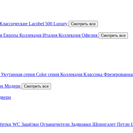
Классические
Lacobel
500 Luxury
Смотреть все
я Европа
Коллекция Италия
Коллекция Офелия
Смотреть все
я
Укутанная серия
Color серия
Коллекция Классика
Фрезерованна
он
Модерн
Смотреть все
двери
вёртки WC
Защёлки
Ограничители
Задвижки
Шпингалет
Петли