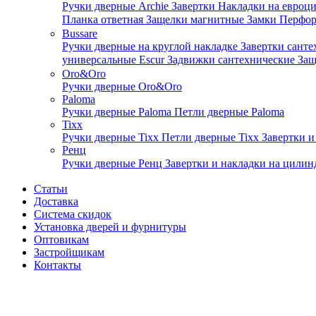
Ручки дверные Archie
Завертки
Накладки на евроц
Планка ответная
Защелки магнитные
Замки
Перфо
Bussare
Ручки дверные на круглой накладке
Завертки сант
универсальные Escur
Задвижки сантехнические
Защ
Oro&Oro
Ручки дверные Oro&Oro
Paloma
Ручки дверные Paloma
Петли дверные Paloma
Tixx
Ручки дверные Tixx
Петли дверные Tixx
Завертки и
Ренц
Ручки дверные Ренц
Завертки и накладки на цили
Статьи
Доставка
Система скидок
Установка дверей и фурнитуры
Оптовикам
Застройщикам
Контакты