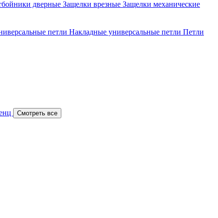
тбойники дверные
Защелки врезные
Защелки механические
ниверсальные петли
Накладные универсальные петли
Петли
Ренц
Смотреть все