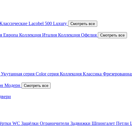
Классические
Lacobel
500 Luxury
Смотреть все
я Европа
Коллекция Италия
Коллекция Офелия
Смотреть все
я
Укутанная серия
Color серия
Коллекция Классика
Фрезерованна
он
Модерн
Смотреть все
двери
вёртки WC
Защёлки
Ограничители
Задвижки
Шпингалет
Петли