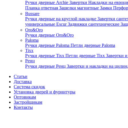
Ручки дверные Archie
Завертки
Накладки на евроц
Планка ответная
Защелки магнитные
Замки
Перфо
Bussare
Ручки дверные на круглой накладке
Завертки сант
универсальные Escur
Задвижки сантехнические
Защ
Oro&Oro
Ручки дверные Oro&Oro
Paloma
Ручки дверные Paloma
Петли дверные Paloma
Tixx
Ручки дверные Tixx
Петли дверные Tixx
Завертки и
Ренц
Ручки дверные Ренц
Завертки и накладки на цили
Статьи
Доставка
Система скидок
Установка дверей и фурнитуры
Оптовикам
Застройщикам
Контакты