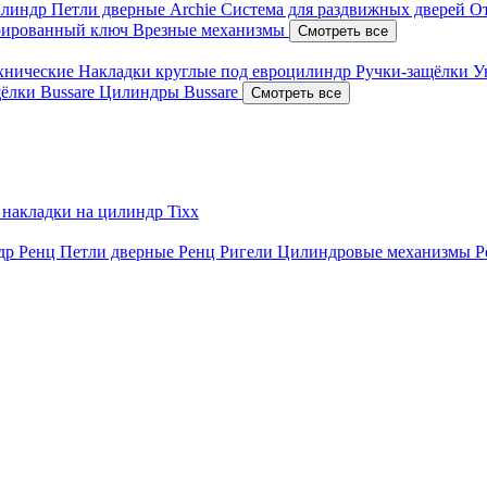
илиндр
Петли дверные Archie
Система для раздвижных дверей
О
рированный ключ
Врезные механизмы
Смотреть все
ехнические
Накладки круглые под евроцилиндр
Ручки-защёлки
У
ёлки Bussare
Цилиндры Bussare
Смотреть все
 накладки на цилиндр Tixx
ндр Ренц
Петли дверные Ренц
Ригели
Цилиндровые механизмы 