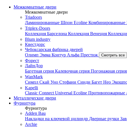
Межкомнатные двери
Межкомнатные двери
Triadoors
Ламинированные
Шпон Ecoline
Комбинированные
Triplex-Doors
Коллекция Барселона
Коллекция Венеция
Коллекци
Blum industry
Квестдорс
Чебоксарская фабрика дверей
Олимп
Эмма
Контур
Альфа
Престиж
Смотреть все
Форест
ЛайнДор
Багетная серия
Калевочная серия
Погонажная сери
WanMark
Симпл
Скай
Уно
Стефани
Синди
Багет
Нео
Экошп
Kapelli
Classic
Connect
Universal
Ecoline
Противопожарные 
Металлические двери
Фурнитура
Фурнитура
Adden Bau
Накладки на ключевой цилиндр
Дверные ручки
За
Archie