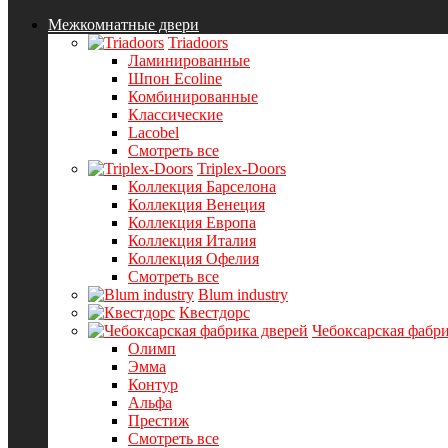
Межкомнатные двери
Triadoors
Ламинированные
Шпон Ecoline
Комбинированные
Классические
Lacobel
Смотреть все
Triplex-Doors
Коллекция Барселона
Коллекция Венеция
Коллекция Европа
Коллекция Италия
Коллекция Офелия
Смотреть все
Blum industry
Квестдорс
Чебоксарская фабри
Олимп
Эмма
Контур
Альфа
Престиж
Смотреть все