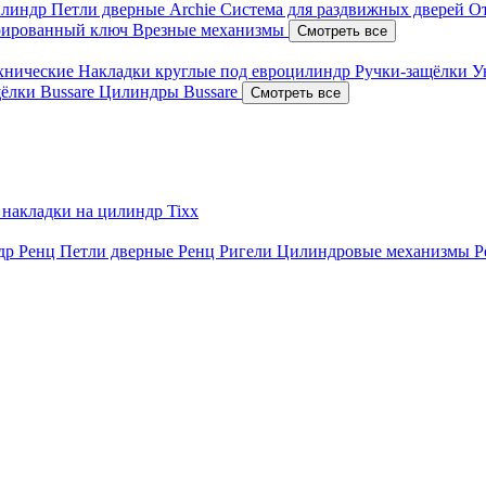
илиндр
Петли дверные Archie
Система для раздвижных дверей
О
рированный ключ
Врезные механизмы
Смотреть все
ехнические
Накладки круглые под евроцилиндр
Ручки-защёлки
У
ёлки Bussare
Цилиндры Bussare
Смотреть все
 накладки на цилиндр Tixx
ндр Ренц
Петли дверные Ренц
Ригели
Цилиндровые механизмы 