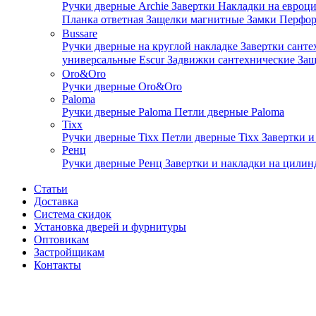
Ручки дверные Archie
Завертки
Накладки на евроц
Планка ответная
Защелки магнитные
Замки
Перфо
Bussare
Ручки дверные на круглой накладке
Завертки сант
универсальные Escur
Задвижки сантехнические
Защ
Oro&Oro
Ручки дверные Oro&Oro
Paloma
Ручки дверные Paloma
Петли дверные Paloma
Tixx
Ручки дверные Tixx
Петли дверные Tixx
Завертки и
Ренц
Ручки дверные Ренц
Завертки и накладки на цили
Статьи
Доставка
Система скидок
Установка дверей и фурнитуры
Оптовикам
Застройщикам
Контакты