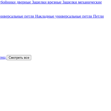
тбойники дверные
Защелки врезные
Защелки механические
ниверсальные петли
Накладные универсальные петли
Петли
Ренц
Смотреть все