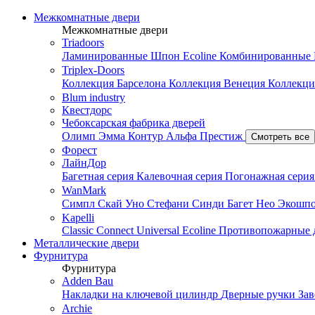
Межкомнатные двери
Межкомнатные двери
Triadoors
Ламинированные
Шпон Ecoline
Комбинированные
Triplex-Doors
Коллекция Барселона
Коллекция Венеция
Коллекци
Blum industry
Квестдорс
Чебоксарская фабрика дверей
Олимп
Эмма
Контур
Альфа
Престиж
Смотреть все
Форест
ЛайнДор
Багетная серия
Калевочная серия
Погонажная сери
WanMark
Симпл
Скай
Уно
Стефани
Синди
Багет
Нео
Экошп
Kapelli
Classic
Connect
Universal
Ecoline
Противопожарные 
Металлические двери
Фурнитура
Фурнитура
Adden Bau
Накладки на ключевой цилиндр
Дверные ручки
За
Archie