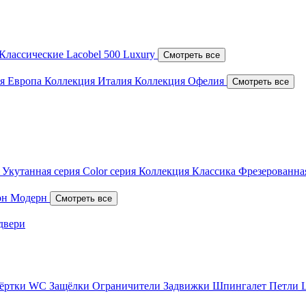
Классические
Lacobel
500 Luxury
Смотреть все
я Европа
Коллекция Италия
Коллекция Офелия
Смотреть все
я
Укутанная серия
Color серия
Коллекция Классика
Фрезерованна
он
Модерн
Смотреть все
двери
вёртки WC
Защёлки
Ограничители
Задвижки
Шпингалет
Петли