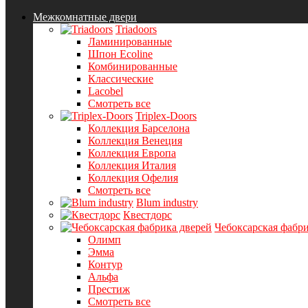
Межкомнатные двери
Triadoors
Ламинированные
Шпон Ecoline
Комбинированные
Классические
Lacobel
Смотреть все
Triplex-Doors
Коллекция Барселона
Коллекция Венеция
Коллекция Европа
Коллекция Италия
Коллекция Офелия
Смотреть все
Blum industry
Квестдорс
Чебоксарская фабри
Олимп
Эмма
Контур
Альфа
Престиж
Смотреть все